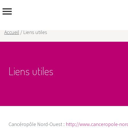
ous
Accueil
/
Liens utiles
Liens utiles
Cancéropôle Nord-Ouest :
http://www.canceropole-nor