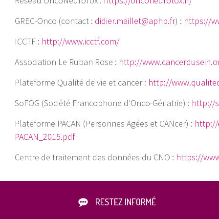
Réseau OncoNeuroTox :
https://onconeurotox.fr/
GREC-Onco (contact :
didier.maillet@aphp.fr
) :
https://
ICCTF :
http://www.icctf.com/
Association Le Ruban Rose :
http://www.cancerdusein.or
Plateforme Qualité de vie et cancer :
http://www.qualited
SoFOG (Société Francophone d’Onco-Gériatrie) :
http://
Plateforme PACAN (Personnes Agées et CANcer) :
http:/
PACAN_2015.pdf
Centre de traitement des données du CNO :
https://www
RESTEZ INFORMÉ