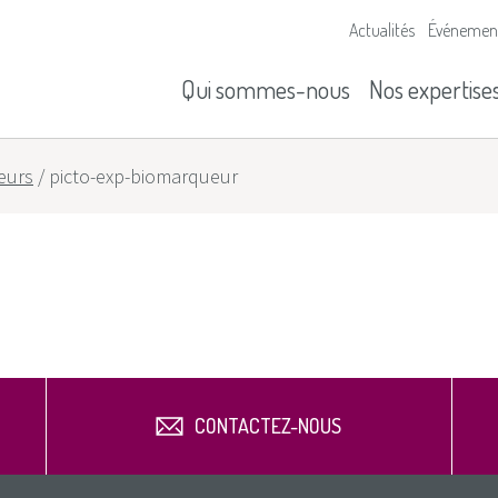
Actualités
Événemen
Nos missions
Historique
Qui sommes-nous
Nos expertise
eurs
/
picto-exp-biomarqueur
CONTACTEZ-NOUS