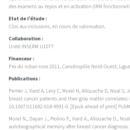
des examens au repos et en activation (IRM fonctionnell
Etat de l’étude :
Clos aux inclusions, en cours de valorisation.
Collaboration :
Unité INSERM U1077
Financeur :
Prix du ruban rose 2011, Cancéropôle Nord-Ouest, Ligue 
Publications :
Perrier J, Viard A, Levy C, Morel N, Allouache D, Noal S, Jo
breast cancer patients and their gray matter correlates:
10.1007/s11682-018-9991-0. [Epub ahead of print] Pub
Morel N., Dayan J., Piolino P., Viard A., Allouache D., Noal 
autobiographical memory after breast cancer diagnosis.