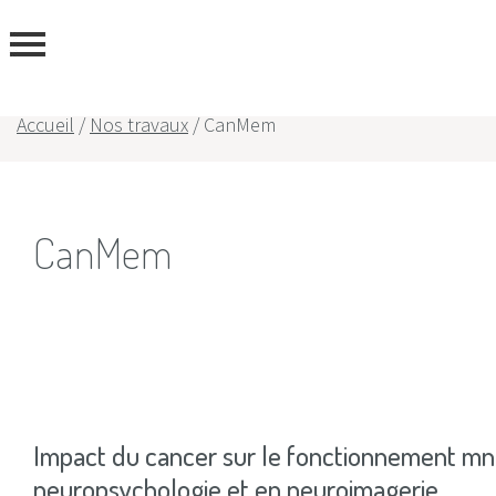
ous
Accueil
/
Nos travaux
/
CanMem
CanMem
Impact du cancer sur le fonctionnement mné
neuropsychologie et en neuroimagerie