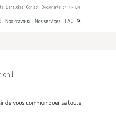
ts
Liens utiles
Contact
Documentation
FR
EN
s
Nos travaux
Nos services
FAQ
ion !
isir de vous communiquer sa toute