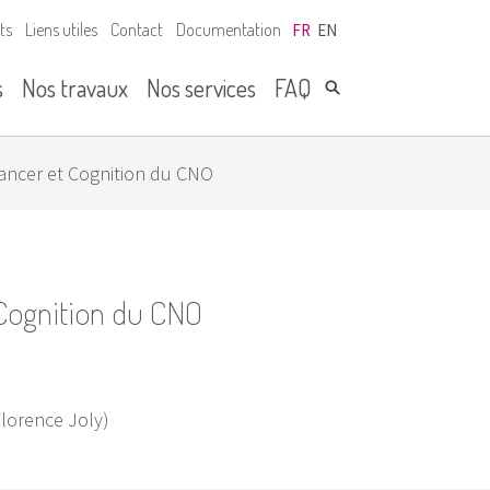
ts
Liens utiles
Contact
Documentation
FR
EN
s
Nos travaux
Nos services
FAQ
Cancer et Cognition du CNO
 Cognition du CNO
Florence Joly)